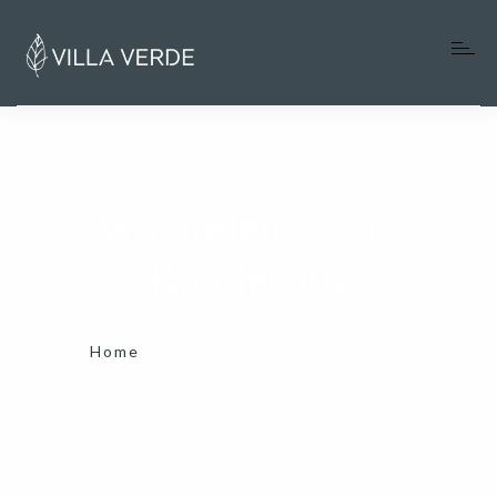
Home
Wandelen in het
Villa Verde
Bunderbos
Onze favoriete adressen
Info gasten
Home
/
Wandelen in het Bunderbos
Blog
Over ons
Contact