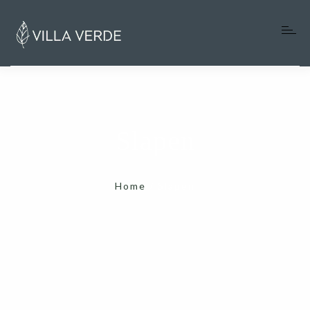
Home
Slapen
Villa Verde
Onze favoriete adressen
Home
/
Slapen
Info gasten
Blog
Over ons
Contact