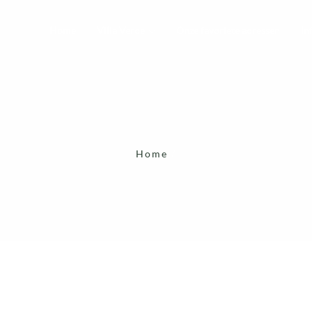
Home
Villa Verde
Onze favoriete adressen
In
Home
/