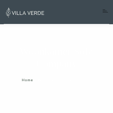
Home
Woonkamer Sofa
Villa Verde
Company
Onze favoriete adressen
Info gasten
Home
/
Woonkamer Sofa Company
Blog
Over ons
Contact