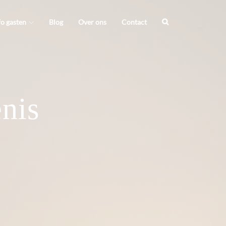
fo gasten
Blog
Over ons
Contact
enis