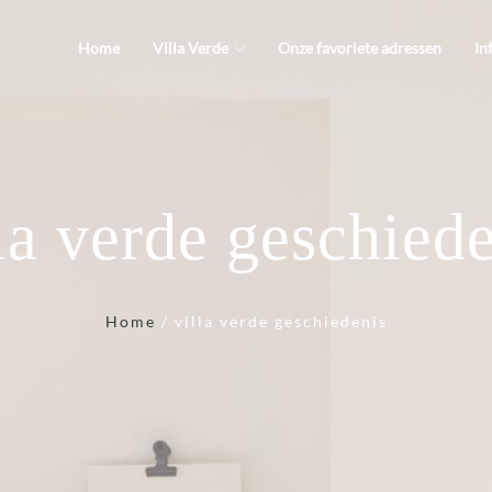
Home
Villa Verde
Onze favoriete adressen
In
la verde geschied
Home
/
villa verde geschiedenis